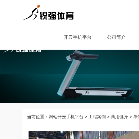
开云手机平台
开云手机平台
公司简介
当前位置：
网站开云手机平台
>
工程案例
>
商用健身
>
单