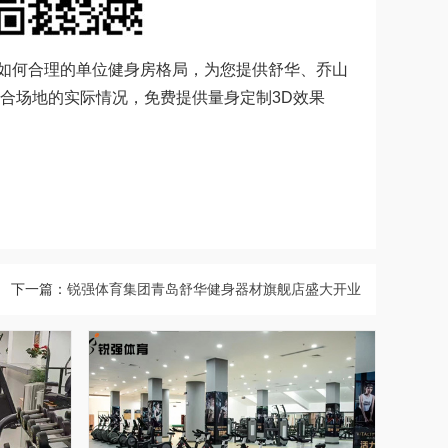
如何合理的单位健身房格局，为您提供舒华、乔山
合场地的实际情况，免费提供量身定制3D效果
下一篇：
锐强体育集团青岛舒华健身器材旗舰店盛大开业