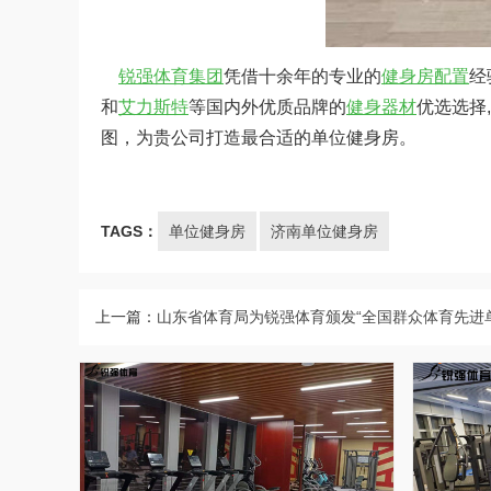
锐强体育集团
凭借十余年的专业的
健身房配置
经
和
艾力斯特
等国内外优质品牌的
健身器材
优选选择
图，为贵公司打造最合适的单位健身房。
TAGS：
单位健身房
济南单位健身房
上一篇：
山东省体育局为锐强体育颁发“全国群众体育先进