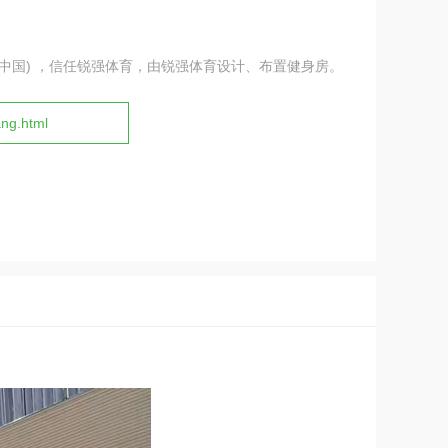
中国) ，信任锐强体育，由锐强体育设计、布置健身房。
ng.html