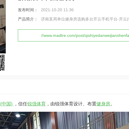
发布时间：
2021-10-20 11:36
产品简介：
济南某局单位健身房选购多台开云手机平台-开云(
//www.madtre.com/post/qishiyedanweijianshenfa
(中国)
，信任
锐强体育
，由锐强体育设计、布置
健身房
。