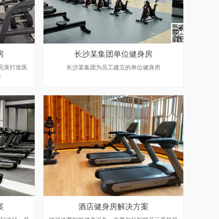
房
长沙某集团单位健身房
完美打造医
长沙某集团为员工建立的单位健身房
！
案
酒店健身房解决方案