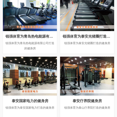
锐强体育为青岛热电能源有限公司打造的健身房
锐强体育为泰安光猪圈打造的健身房
锐强体育为青岛热电能源有限公司打造
​锐强体育为泰安光猪圈打造的健身房
的健身房
泰安国家电力的健身房
泰安疗养院健身房
锐强体育为泰安国家电力打造的健身房
​锐强体育为泰山疗养院打造的健身房