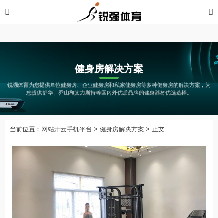
开云手机平台
健身房解决方案
锐强体育为您提供单位健身房、企业健身房和私家健身房等多种健身房的解决方案，为
您提供舒华、乔山和艾力斯特等国内外优质品牌的健身器材优选选择。
当前位置：
网站开云手机平台
>
健身房解决方案
> 正文