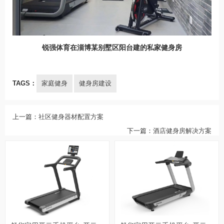
锐强体育在淄博某别墅区阳台建的私家健身房
TAGS：
家庭健身
健身房建设
上一篇：
社区健身器材配置方案
下一篇：
酒店健身房解决方案