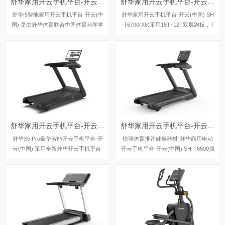
舒华家用开云手机平台-开云(中国) SH-T580T（I5）
舒华家用开云手机平台-开云(中国) SH-T6700(X6)
舒华I5智能家用开云手机平台-开云(中
舒华家用开云手机平台-开云(中国) SH
国) 是由舒华体育联合中国体育科学学
-T6700(X6)采用18T+12T双层跑板，T
会、上海体育大学运动科学学院教授陆
2.2mm钻石纹的跑带，双层跑板全跑台
大江等权威机构、专家共同研发设计。
减震，对您跑步中的膝盖进行全方位的
独特之处在于它结合国际科学跑步研究
呵护，选用接触式心率感应和无线心率
理论，能够针对不同用户进行运动能力
感应等多种方式获取数据，跑步面积达
测试，并根据测试结果生成因人而异的
520×1450mm，可承受130kg的使用者
有氧运动处方。这意味着每个用户都能
使用。
得到一个适合自己的运动方案，从而更
好地达到运动效果。这一创新技术可以
确保用户在运动过程中能够保持在最佳
舒华家用开云手机平台-开云(中国) X5 pro
舒华家用开云手机平台-开云(中国) SH-T6500(X5)
的区间状态，从而提高运动安全性和有
效性。
舒华X5 Pro豪华智能开云手机平台-开
锐强体育推荐健身器材-舒华商用电动
云(中国) 采用全新舒华开云手机平台-
开云手机平台-开云(中国) SH-T6500拥
开云(中国) 系统，搭载21.5寸大屏，内
有10.1寸IPS高清触摸屏、Z型动感时
置九种运动程序，包括场景跑、在线约
尚外观设计、70×150mm精钢立柱机
跑和一键体育考试等内容，亦有教练在
身、F级高效静音马达、520mm商用豪
线科学指导和比赛互动，可在线升级，
华跑带和35mm双层全跑台减震跑板等
历经耐久性测试，让您使用更安全，双
优势，让您享受科学跑步。
跑台设计，全减震系统，核心动力采用
F级耐高温马达，5.0HP峰值马力，提