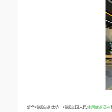
舒华根据自身优势，根据全国人民
使用健身器材