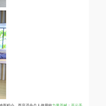
地面积小，而且适合个人使用的
力量器械
；
开云手