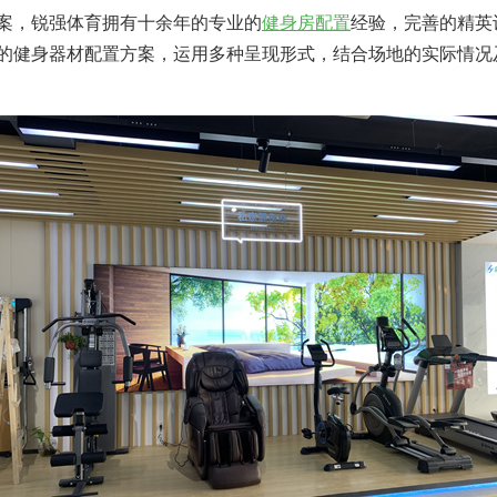
案，锐强体育拥有十余年的专业的
健身房配置
经验，完善的精英
的健身器材配置方案，运用多种呈现形式，结合场地的实际情况