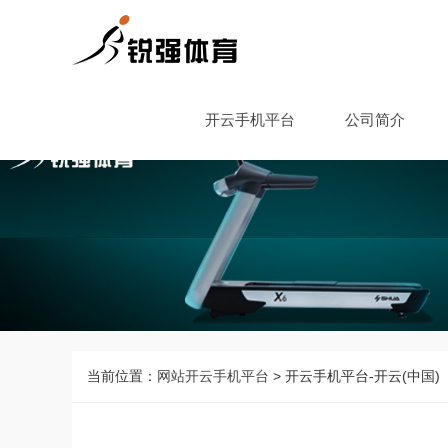
开云手机平台
开云手机平台
公司简介
当前位置：
网站开云手机平台
> 开云手机平台-开云(中国)