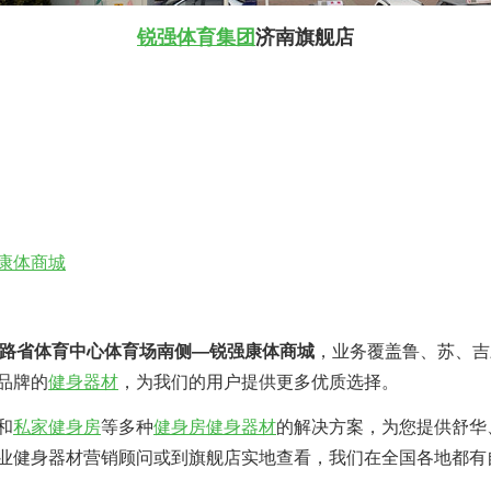
锐强体育集团
济南旗舰店
康体商城
经十路省体育中心体育场南侧—锐强康体商城
，业务覆盖鲁、苏、吉
品牌的
健身器材
，为我们的用户提供更多优质选择。
和
私家健身房
等多种
健身房健身器材
的解决方案，为您提供舒华
业健身器材营销顾问或到旗舰店实地查看，我们在全国各地都有