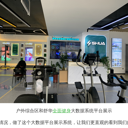
户外综合区和舒华
全面健身
大数据系统平台展示
情况，做了这个大数据平台展示系统，让我们更直观的看到我们