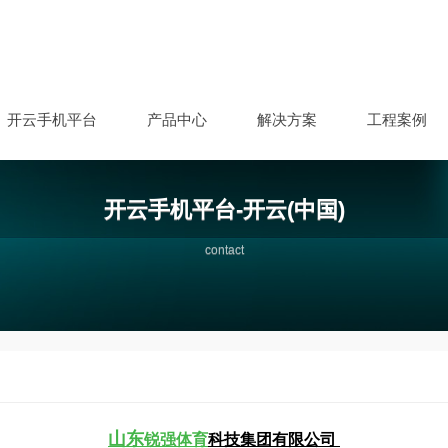
开云手机平台
产品中心
解决方案
工程案例
开云手机平台-开云(中国)
contact
山东
锐强体育
科技集团有限公司