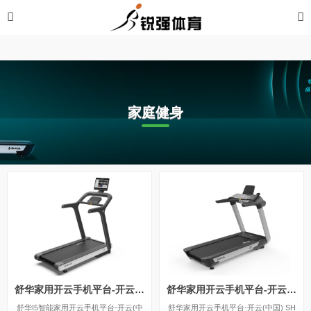
开云手机平台
家庭健身
舒华家用开云手机平台-开云(中国) SH-T580T（I5）
舒华家用开云手机平台-开云(中国) SH-T6700(X6)
舒华I5智能家用开云手机平台-开云(中
舒华家用开云手机平台-开云(中国) SH