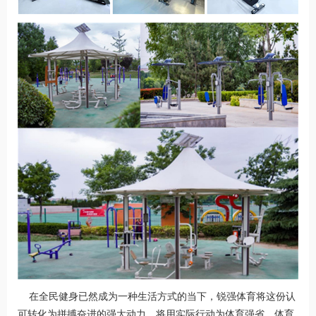
在全民健身已然成为一种生活方式的当下，锐强体育将这份认
可转化为拼搏奋进的强大动力，将用实际行动为体育强省、体育