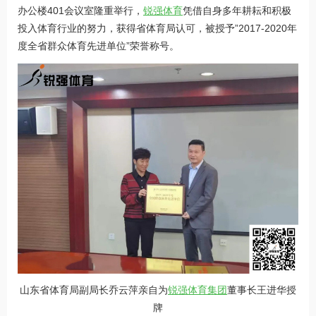
办公楼401会议室隆重举行，
锐强体育
凭借自身多年耕耘和积极
投入体育行业的努力，获得省体育局认可，被授予”2017-2020年
度全省群众体育先进单位”荣誉称号。
山东省体育局副局长乔云萍亲自为
锐强体育集团
董事长王进华授
牌