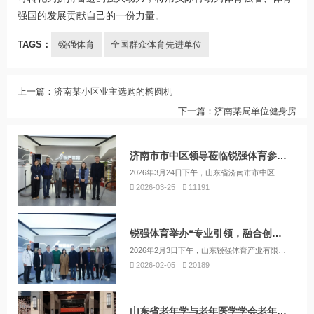
强国的发展贡献自己的一份力量。
TAGS：
锐强体育
全国群众体育先进单位
上一篇：
济南某小区业主选购的椭圆机
下一篇：
济南某局单位健身房
济南市市中区领导莅临锐强体育参观指导共绘全民健身新蓝图
2026年3月24日下午，山东省济南市市中区副区长王菊、济南市市中区教育和体育局党组成员、副局长、区体育事业发展中心主任王鲁明、市中区体育事业发展中心副主任马骁骏、市中区四里村街道的党工委副书记、办事处主任李飞、市中区四里村街道经济发展办公室王珍一行莅临山东锐强体育产业有限公司（以下简称“锐强体育”）参观指导。
2026-03-25
11191
锐强体育举办“专业引领，融合创新”跨界交流活动
2026年2月3日下午，山东锐强体育产业有限公司（以下简称“锐强体育”）成功举办“专业引领，融合创新”主题交流活动，活动汇聚行业精英。
2026-02-05
20189
山东省老年学与老年医学学会老年健康运动干预数字化管理专业委员会成立大会暨专家学术交流会圆满落幕