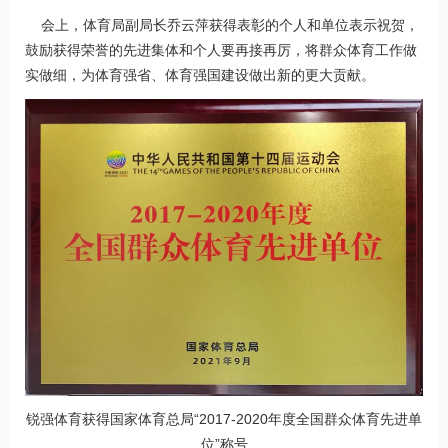
会上，体育局副局长乔云萍获得表彰的个人和单位表示祝贺，
鼓励获得荣誉的先进集体和个人要再接再厉，将群众体育工作做
实做细，为体育强省、体育强国建设做出新的更大贡献。
锐强体育获得国家体育总局“2017-2020年度全国群众体育先进单
位”称号