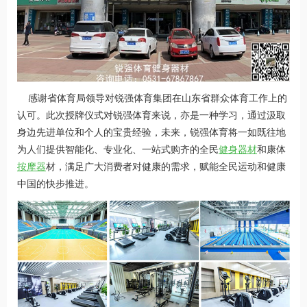
感谢省体育局领导对锐强体育集团在山东省群众体育工作上的
认可。此次授牌仪式对锐强体育来说，亦是一种学习，通过汲取
身边先进单位和个人的宝贵经验，未来，锐强体育将一如既往地
为人们提供智能化、专业化、一站式购齐的全民
健身器材
和康体
按摩器
材，满足广大消费者对健康的需求，赋能全民运动和健康
中国的快步推进。