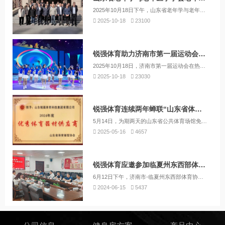
2025年10月18日下午，山东省老年学与老年医学学会老年健康运动干预数字化管理专业委员会（以下简称：专委会）成立大会暨专家学术交流会在山东省老干部活动中心三楼隆重举行。
2025-10-18
23100
锐强体育助力济南市第一届运动会圆满闭幕
2025年10月18日，济南市第一届运动会在热烈的掌声与欢呼声中圆满落下帷幕。这是济南市有史以来规模最大、跨度最长、范围最广、参赛人数最多、竞技水平最高的综合性体育盛会，也是对济南市体育事业发展的一次集中展示与全面展阅。
2025-10-18
23030
锐强体育连续两年蝉联“山东省体育场馆协会优秀体育器材供应商”殊荣
5月14日，为期两天的山东省公共体育场馆免费或低收费开放专题培训班暨山东省体育场馆协会2025年度工作交流会在济南举行。会议深入学习贯彻习近平总书记关于体育工作的重要论述和指示批示精神，认真贯彻落实全省体育局长会议精神，旨在切实抓好我省公共体育场馆免费或低收费开放工作，以实际行动为体育事业高质量发展贡献力量。
2025-05-16
4657
锐强体育应邀参加临夏州东西部体育协作工作座谈会
6月12日下午，济南市-临夏州东西部体育协作工作座谈会在济南市体育运动学校召开。济南市体育局党组书记、局长董怀敏，党组成员、副局长王建军、张居忠，临夏州体育局党组书记、局长王延辉，党组成员、副局长梁学锋出席会议，锐强体育集团副总经理许晓林受邀参加此次座谈会。
2024-06-15
5437