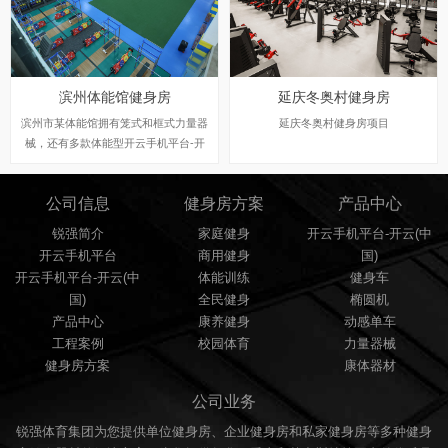
器材等，专业配置商业健身房、企事业
单位、酒店、会所、部队、学校等健身
器材，全民健身工程指定室外健身路径
厂家！咨询热线：0531-67867867。
滨州体能馆健身房
延庆冬奥村健身房
滨州市某体能馆拥有笼式和框式力量器
延庆冬奥村健身房项目
械，还有多款体能型开云手机平台-开
云(中国) ，配有多种力量器械等健身器
材，可以完成较强的体能训练和测试。
公司信息
健身房方案
产品中心
锐强简介
家庭健身
开云手机平台-开云(中
开云手机平台
商用健身
国)
开云手机平台-开云(中
体能训练
健身车
国)
全民健身
椭圆机
产品中心
康养健身
动感单车
工程案例
校园体育
力量器械
健身房方案
康体器材
公司业务
锐强体育集团为您提供单位健身房、企业健身房和私家健身房等多种健身