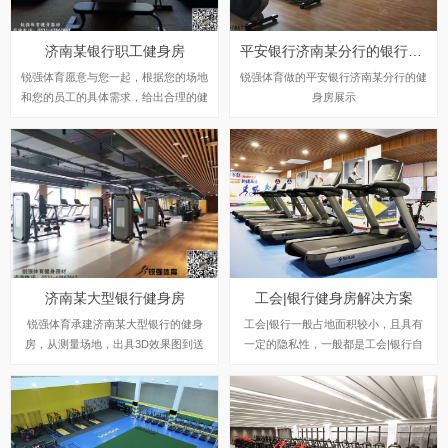
济南某银行职工健身房
平安银行济南某分行的银行健身房
锐强体育愿意与您一起，根据您的场地
锐强体育做的平安银行济南某分行的健
和您的员工的具体需求，给出合理的健
身房展示
身器材配置，并免费出具3D效果图，
为您提供舒华、乔山和艾力斯特等国内
外优质品牌的健身器材优选选择，更多
优惠和配置方案推荐，请到我们的旗舰
店实地查看或拨打我们专业健身器材营
销顾问电话，我们将竭诚为您服务！
济南某大型银行健身房
工会|银行健身房解决方案
锐强体育承建济南某大型银行的健身
工会|银行一般占地面积较小，且具有
房，从测量场地，出具3D效果图到送
一定的隐私性，一般都是工会|银行自
货安装，都是锐强体育专业人员提供的
己的职员使用健身器材，而且银行的工
标准化服务。
作性质需要长久的坐着，锐强体育多年
专注健身运动器材,专业销售开云手机
平台-开云(中国) 、健身车、健身房器
械、户外健身路径、篮球架、室内健身