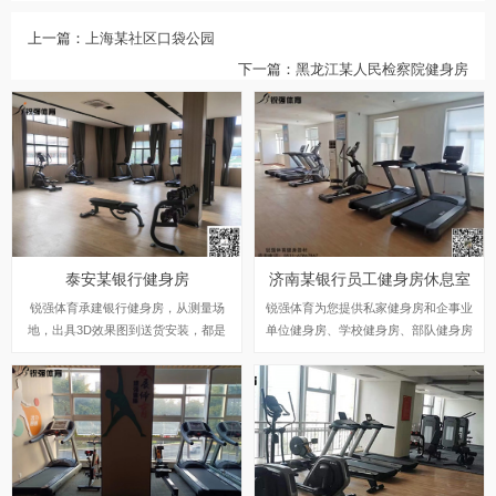
上一篇：
上海某社区口袋公园
下一篇：
黑龙江某人民检察院健身房
泰安某银行健身房
济南某银行员工健身房休息室
锐强体育承建银行健身房，从测量场
锐强体育为您提供私家健身房和企事业
地，出具3D效果图到送货安装，都是
单位健身房、学校健身房、部队健身房
锐强体育专业人员提供的标准化服务。
等多种健身房健身器材的解决方案，为
您提供舒华、乔山和艾力斯特等国内外
优质品牌的健身器材优选选择，更多优
惠和配置方案推荐，请到我们的旗舰店
实地查看或拨打我们专业健身器材营销
顾问电话，我们将竭诚为您服务！