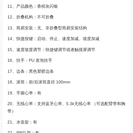
11、产品颜色：香槟灰闪银
12、折叠机构：不可折叠
13、简易安装：无、非折叠型简易安装结构
14、快捷按键：启动、停止、速度加减、坡度加减
15、速度坡度调节：快捷键调节或者触摸屏调节
16、扶手：PU 发泡扶手
17、边条：黑色塑胶边条
18、滚筒：前/后滚筒直径 100mm
19、手握心率：有
20、无线心率：支持蓝牙心率、5.3k无线心率 （可选配臂带和胸
带）
21、水壶架：有
22、IPAD 架：有