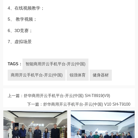
4、在线视频教学；
5、 教学视频；
6、3D竞赛；
7、虚拟场景
TAGS：
智能商用开云手机平台-开云(中国)
商用开云手机平台-开云(中国)
锐强体育
健身器材
上一篇：
舒华商用开云手机平台-开云(中国) SH-T8919(V9)
下一篇：
舒华商用开云手机平台-开云(中国) V10 SH-T9100