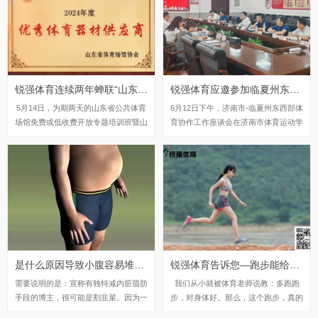
济南市体育事业发展的一次集中展示与
全面展阅。
锐强体育连续两年蝉联“山东省体育场馆协会优秀体育器材供应商”殊荣
锐强体育应邀参加临夏州东西部体育协作工作座谈会
5月14日，为期两天的山东省公共体育
6月12日下午，济南市-临夏州东西部体
场馆免费或低收费开放专题培训班暨山
育协作工作座谈会在济南市体育运动学
东省体育场馆协会2025年度工作交流
校召开。济南市体育局党组书记、局长
会在济南举行。会议深入学习贯彻习近
董怀敏，党组成员、副局长王建军、张
平总书记关于体育工作的重要论述和指
居忠，临夏州体育局党组书记、局长王
示批示精神，认真贯彻落实全省体育局
延辉，党组成员、副局长梁学锋出席会
长会议精神，旨在切实抓好我省公共体
议，锐强体育集团副总经理许晓林受邀
育场馆免费或低收费开放工作，以实际
参加此次座谈会。
行动为体育事业高质量发展贡献力量。
是什么原因导致小腹容易堆积脂肪？
锐强体育告诉您—跑步能给我们身体带来什么好处
需要说明的是：宣称有独特减内脏脂肪
我们从小就被体育老师说教：多跑跑
手段的博主，很可能是割韭菜。因为一
步，对身体好。那么，这个跑步，真的
切正常的减肥方法，都是内脏脂肪减得
能给我们身体带来怎样的好处呢？作为