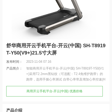
舒华商用开云手机平台-开云(中国) SH-T8919
T-Y50(V9+)21.5寸大屏
发布时间：
2023-11-04 07:16
产品简介：
智能商用开云手机平台-开云(中国) SH-T8919T-Y50(V1
+)采用T2.2mm黑钻纹（可选配：T2.4免维护跑带）的
跑带，选用手握心率测试 自带心率带及增加心率控速(H
RC)程序模块测量心跳等数据，跑步宽度达580mm，可
承受180kg的使用者使用。
商用开云手机平台-开云(中国) 优惠价格
产品介绍